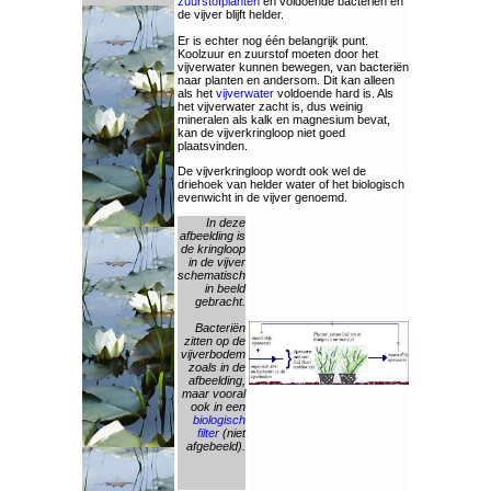
zuurstofplanten
en voldoende bacteriën en
de vijver blijft helder.
Er is echter nog één belangrijk punt.
Koolzuur en zuurstof moeten door het
vijverwater kunnen bewegen, van bacteriën
naar planten en andersom. Dit kan alleen
als het
vijverwater
voldoende hard is. Als
het vijverwater zacht is, dus weinig
mineralen als kalk en magnesium bevat,
kan de vijverkringloop niet goed
plaatsvinden.
De vijverkringloop wordt ook wel de
driehoek van helder water of het biologisch
evenwicht in de vijver genoemd.
In deze
afbeelding is
de kringloop
in de vijver
schematisch
in beeld
gebracht.
Bacteriën
zitten op de
vijverbodem
zoals in de
afbeelding,
maar vooral
ook in een
biologisch
filter
(niet
afgebeeld).