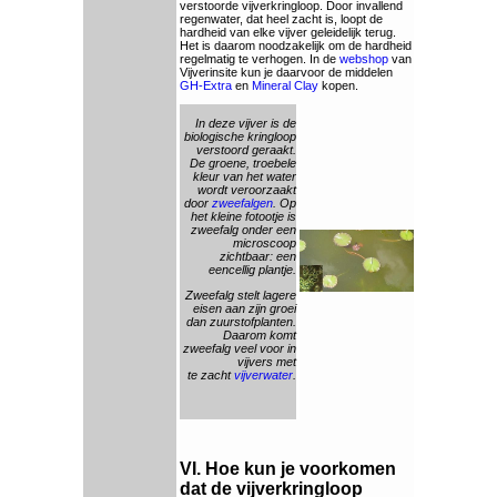
verstoorde vijverkringloop. Door invallend
regenwater, dat heel zacht is, loopt de
hardheid van elke vijver geleidelijk terug.
Het is daarom noodzakelijk om de hardheid
regelmatig te verhogen. In de
webshop
van
Vijverinsite kun je daarvoor de middelen
GH-Extra
en
Mineral Clay
kopen.
In deze vijver is de
biologische kringloop
verstoord geraakt.
De groene, troebele
kleur van het water
wordt veroorzaakt
door
zweefalgen
. Op
het kleine fotootje is
zweefalg onder een
microscoop
zichtbaar: een
eencellig plantje.
Zweefalg stelt lagere
eisen aan zijn groei
dan zuurstofplanten.
Daarom komt
zweefalg veel voor in
vijvers met
te zacht
vijverwater
.
VI. Hoe kun je voorkomen
dat de vijverkringloop