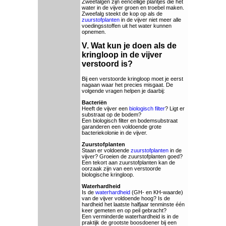
Zweefalgen zijn eencellige plantjes die het
water in de vijver groen en troebel maken.
Zweefalg steekt de kop op als de
zuurstofplanten
in de vijver niet meer alle
voedingsstoffen uit het water kunnen
opnemen.
V. Wat kun je doen als de
kringloop in de vijver
verstoord is?
Bij een verstoorde kringloop moet je eerst
nagaan waar het precies misgaat. De
volgende vragen helpen je daarbij:
Bacteriën
Heeft de vijver een
biologisch filter
? Ligt er
substraat op de bodem?
Een biologisch filter en bodemsubstraat
garanderen een voldoende grote
bacteriekolonie in de vijver.
Zuurstofplanten
Staan er voldoende
zuurstofplanten
in de
vijver? Groeien de zuurstofplanten goed?
Een tekort aan zuurstofplanten kan de
oorzaak zijn van een verstoorde
biologische kringloop.
Waterhardheid
Is de
waterhardheid
(GH- en KH-waarde)
van de vijver voldoende hoog? Is de
hardheid het laatste halfjaar tenminste één
keer gemeten en op peil gebracht?
Een verminderde waterhardheid is in de
praktijk de grootste boosdoener bij een