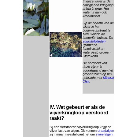
In deze vijver is de
biologische kringloop
prima in orde. Het
water is dan ook
kraakhelder.
Op de bodem van de
vijver is het
bodemsubstraat te
zien, waarin de
bacteriën huizen. De
zuurstofplanten
(glanzend
fonteinkruid en
waterpest) groeien
uitstekend.
De hardheid van
deze vijver is
voorafgaand aan het
groeiseizoen op peil
gebracht met
Mineral
Clay
.
IV. Wat gebeurt er als de
vijverkringloop verstoord
raakt?
Bij een verstoorde vijverkringloop krijgt de
vijver last van algen. Dit kunnen
draadalgen
zijn, maar meestal gaat het om
zweefalgen
.