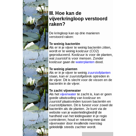
III. Hoe kan de
vijverkringloop verstoord
raken?
De kringloop kan op drie manieren
verstoord raken:
Te weinig bacteriën
Als er in je vijver te weinig bacteriën zitten,
wordt er te weinig koolzuur (CO2)
geproduceerd. Koolzuur is voor de planten,
wat zuurstof is voor mensen. Zonder
koolzuur gaan de
waterplanten
dood.
Te weinig planten
Als er in je vijver te weinig
zuurstofplanten
staan, kan er zuurstofgebrek optreden in
de vijver. Dit is slecht voor de vissen en de
bacteriën in de vijver.
Te zacht vijverwater
Als het
vijverwater
te zacht is, kan er geen
goede uitwisseling van koolzuur en
zuurstof plaatsvinden tussen bacteriën en
zuurstofplanten. Dit is funest voor zowel de
bacteriën als de planten. Je kunt via de
website van je waterleidingbedrijf de
hardheid van het leidingwater in je regio
controleren; houd er rekening mee dat
vijverwater door invallende neerslag
geleidelijk steeds zachter wordt.