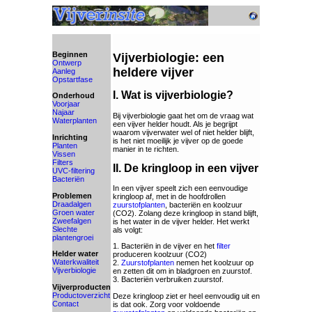
Beginnen
Vijverbiologie: een
Ontwerp
heldere vijver
Aanleg
Opstartfase
I. Wat is vijverbiologie?
Onderhoud
Voorjaar
Najaar
Bij vijverbiologie gaat het om de vraag wat
Waterplanten
een vijver helder houdt. Als je begrijpt
waarom vijverwater wel of niet helder blijft,
Inrichting
is het niet moeilijk je vijver op de goede
Planten
manier in te richten.
Vissen
Filters
II. De kringloop in een vijver
UVC-filtering
Bacteriën
In een vijver speelt zich een eenvoudige
Problemen
kringloop af, met in de hoofdrollen
Draadalgen
zuurstofplanten
, bacteriën en koolzuur
Groen water
(CO2). Zolang deze kringloop in stand blijft,
Zweefalgen
is het water in de vijver helder. Het werkt
Slechte
als volgt:
plantengroei
1. Bacteriën in de vijver en het
filter
Helder water
produceren koolzuur (CO2)
Waterkwaliteit
2.
Zuurstofplanten
nemen het koolzuur op
Vijverbiologie
en zetten dit om in bladgroen en zuurstof.
3. Bacteriën verbruiken zuurstof.
Vijverproducten
Productoverzicht
Deze kringloop ziet er heel eenvoudig uit en
Contact
is dat ook. Zorg voor voldoende